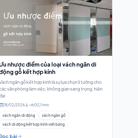
Ưu nhược điểm của loại vách ngăn di
động gỗ kết hợp kính
Vách ngăn gỗ kết hợp kính là sự lựa chọn lí tưởng cho
các văn phòng làm việc, không gian sang trọng, hiện
đại
28/02/2026
-
0
1 min
vách ngăn di động
vách ngăn gỗ
vách di động kết hợp kính viết bảng
Đọc bài