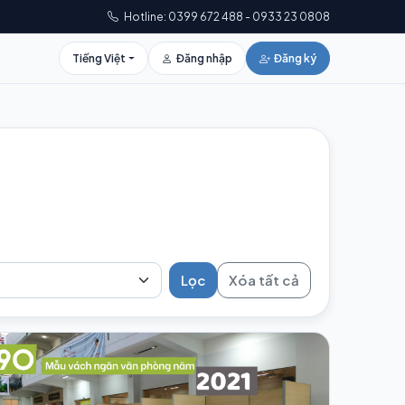
Hotline: 0399 672 488 - 0933 23 0808
Tiếng Việt
Đăng nhập
Đăng ký
Lọc
Xóa tất cả