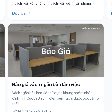
vách ngăn văn phòng
vách ngăn gỗ
văn phòng
Đọc bài
Báo giá vách ngăn bàn làm việc
Vách ngăn bàn làm việc sử dụng khung nhôm nhôn
định hình được sơn tĩnh điện bên ngoài được bọc vải nội
thất
28/02/2026
-
0
1 min