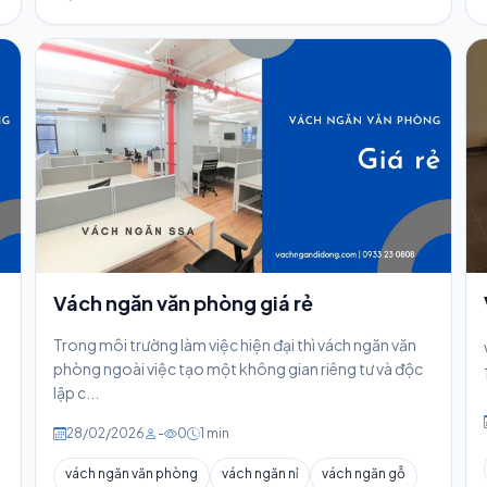
Vách ngăn văn phòng giá rẻ
Trong môi trường làm việc hiện đại thì vách ngăn văn
c
phòng ngoài việc tạo một không gian riêng tư và độc
lập c...
28/02/2026
-
0
1 min
vách ngăn văn phòng
vách ngăn nỉ
vách ngăn gỗ