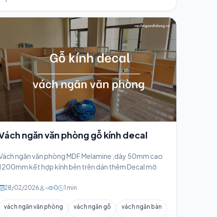
Vách ngăn văn phòng gỗ kính decal
Vách ngăn văn phòng MDF Melamine ,dày 50mm cao
1200mm kết hợp kính bên trên dán thêm Decal mờ
28/02/2026
-
0
1 min
vách ngăn văn phòng
vách ngăn gỗ
vách ngăn bàn