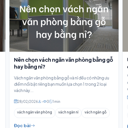
Nên chọn vách ngăn văn phòng bằng gỗ
hay bằng nỉ?
Vách ngăn văn phòng bằng gỗ và nỉ đều có những ưu
điểm nổi bật riêng bạn muốn lựa chọn 1 trong 2 loại
vách này...
28/02/2026
-
0
1 min
vách ngăn văn phòng
vách ngăn nỉ
vách ngăn gỗ
Đọc bài