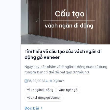
Tìm hiểu về cấu tạo của vách ngăn di
động gỗ Veneer
Ngày nay, sản phẩm vách ngăn di động được sử dụng
rộng rãi bạn có thể dễ bắt gặp ở nhiều nơi
28/02/2026
-
0
1 min
vách ngăn di động
vách ngăn gỗ
vách di động gỗ Venner
Đọc bài