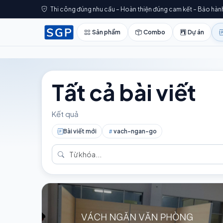
Thi công đúng nhu cầu – Hoàn thiện đúng cam kết – Bảo hàn
Sản phẩm
Combo
Dự án
Tất cả bài viết
Kết quả
Bài viết mới
vach-ngan-go