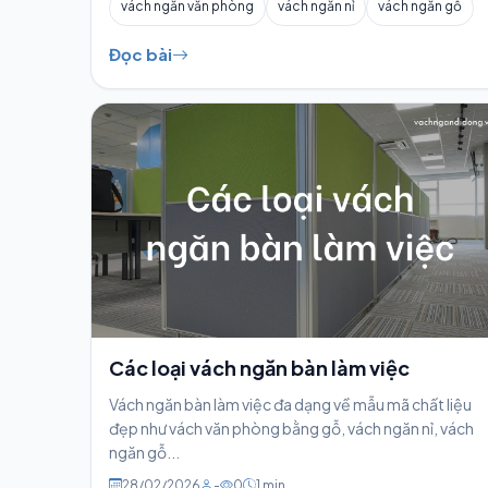
vách ngăn văn phòng
vách ngăn nỉ
vách ngăn gỗ
Đọc bài
Các loại vách ngăn bàn làm việc
Vách ngăn bàn làm việc đa dạng về mẫu mã chất liệu
đẹp như vách văn phòng bằng gỗ, vách ngăn nỉ, vách
ngăn gỗ...
28/02/2026
-
0
1 min