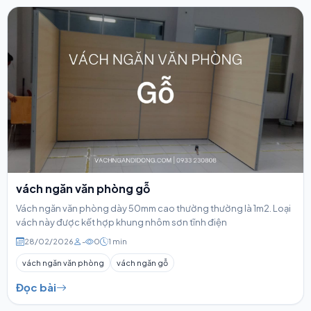
vách ngăn văn phòng gỗ
Vách ngăn văn phòng dày 50mm cao thường thường là 1m2. Loại
vách này được kết hợp khung nhôm sơn tĩnh điện
28/02/2026
-
0
1 min
vách ngăn văn phòng
vách ngăn gỗ
Đọc bài