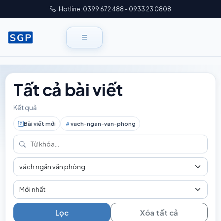
Hotline: 0399 672 488 - 0933 23 0808
Tất cả bài viết
Kết quả
Bài viết mới
vach-ngan-van-phong
Tag
Sắp xếp
Lọc
Xóa tất cả