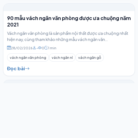
90 mẫu vách ngăn văn phòng được ưa chuộng năm
2021
Vách ngăn văn phòng là sản phẩm nội thất được ưa chuộng nhất
hiện nay, cùng tham khảo những mẫu vách ngăn văn...
28/02/2026
-
0
1 min
vách ngăn văn phòng
vách ngăn nỉ
vách ngăn gỗ
Đọc bài
Đổi mới không gian với vách ngăn văn phòng
Vách ngăn bàn làm việc đã trở thành một vật dụng không thế
thiếu trong thiết kế nội thất văn phòng, với bước đ...
28/02/2026
-
0
1 min
vách ngăn văn phòng