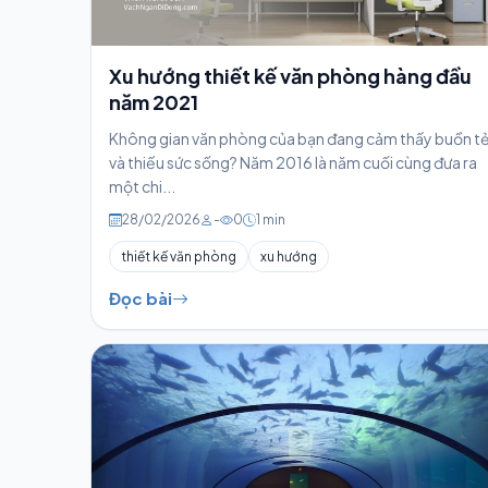
Xu hướng thiết kế văn phòng hàng đầu
năm 2021
Không gian văn phòng của bạn đang cảm thấy buồn t
và thiếu sức sống? Năm 2016 là năm cuối cùng đưa ra
một chi...
28/02/2026
-
0
1 min
thiết kế văn phòng
xu hướng
Đọc bài