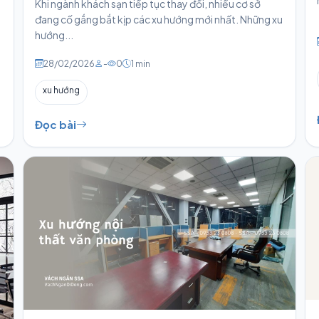
Khi ngành khách sạn tiếp tục thay đổi, nhiều cơ sở
đang cố gắng bắt kịp các xu hướng mới nhất. Những xu
hướng...
28/02/2026
-
0
1 min
xu hướng
Đọc bài