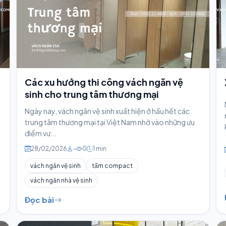
Các xu hướng thi công vách ngăn vệ
sinh cho trung tâm thương mại
Ngày nay, vách ngăn vệ sinh xuất hiện ở hầu hết các
trung tâm thương mại tại Việt Nam nhờ vào những ưu
điểm vư...
28/02/2026
-
0
1 min
vách ngăn vệ sinh
tấm compact
vách ngăn nhà vệ sinh
Đọc bài