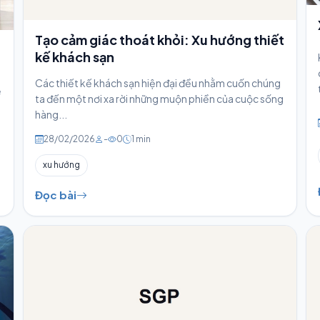
Tạo cảm giác thoát khỏi: Xu hướng thiết
kế khách sạn
Các thiết kế khách sạn hiện đại đều nhằm cuốn chúng
ẻ
ta đến một nơi xa rời những muộn phiền của cuộc sống
hàng...
28/02/2026
-
0
1 min
xu hướng
Đọc bài