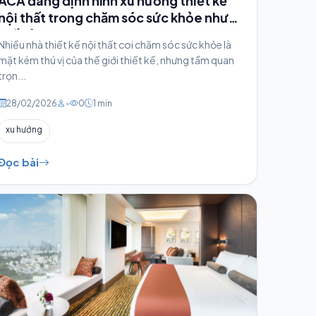
ACA đang định hình xu hướng thiết kế
nội thất trong chăm sóc sức khỏe như
thế nào
Nhiều nhà thiết kế nội thất coi chăm sóc sức khỏe là
mặt kém thú vị của thế giới thiết kế, nhưng tầm quan
trọn...
28/02/2026
-
0
1 min
xu hướng
Đọc bài