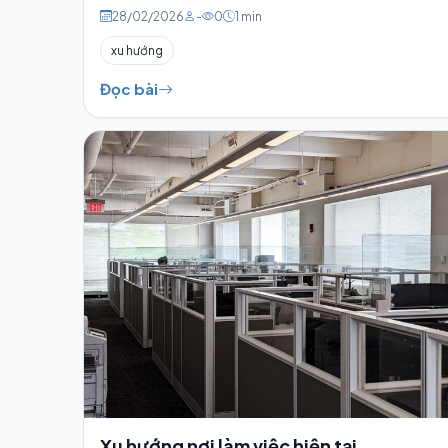
28/02/2026
-
0
1 min
xu hướng
Đọc bài
Xu hướng nơi làm việc hiện tại