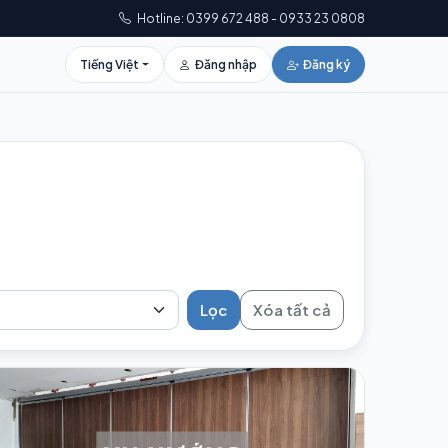
Hotline: 0399 672 488 - 0933 23 0808
Tiếng Việt
Đăng nhập
Đăng ký
Lọc
Xóa tất cả