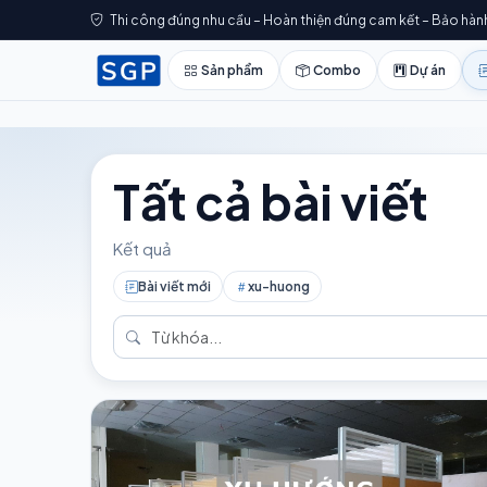
Thi công đúng nhu cầu – Hoàn thiện đúng cam kết – Bảo hàn
Sản phẩm
Combo
Dự án
Tất cả bài viết
Kết quả
Bài viết mới
xu-huong