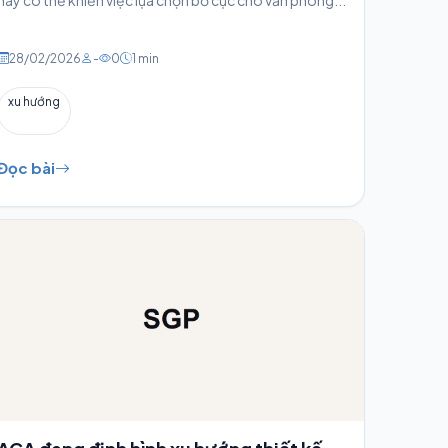
28/02/2026
-
0
1 min
xu hướng
Đọc bài