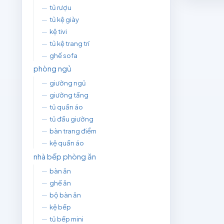
—
tủ rượu
—
tủ kệ giày
—
kệ tivi
—
tủ kệ trang trí
—
ghế sofa
phòng ngủ
—
giường ngủ
—
giường tầng
—
tủ quần áo
—
tủ đầu giường
—
bàn trang điểm
—
kệ quần áo
nhà bếp phòng ăn
—
bàn ăn
—
ghế ăn
—
bộ bàn ăn
—
kệ bếp
—
tủ bếp mini