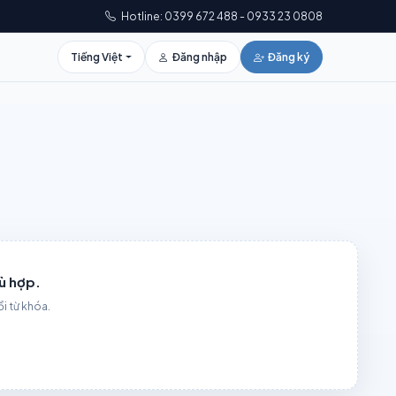
Hotline: 0399 672 488 - 0933 23 0808
Tiếng Việt
Đăng nhập
Đăng ký
ù hợp.
ổi từ khóa.