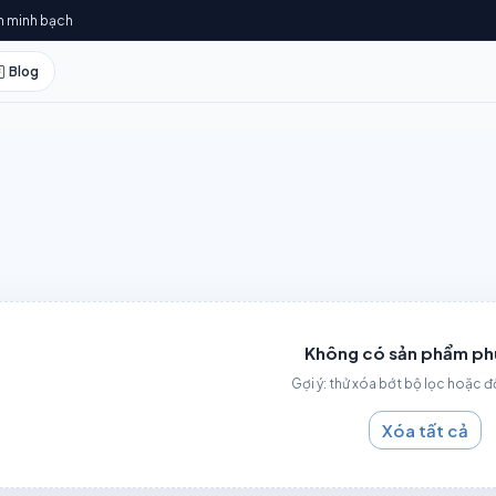
h minh bạch
Blog
Không có sản phẩm ph
Gợi ý: thử xóa bớt bộ lọc hoặc đ
Xóa tất cả