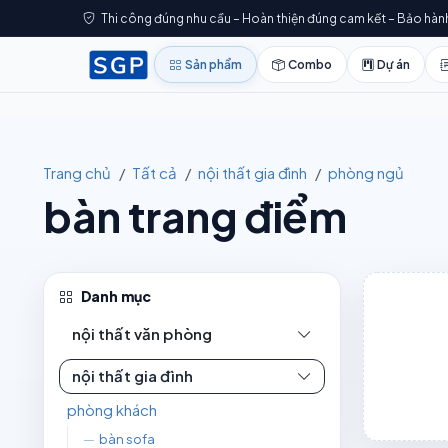
Thi công đúng nhu cầu – Hoàn thiện đúng cam kết – Bảo hàn
Sản phẩm
Combo
Dự án
Trang chủ
Tất cả
nội thất gia đình
phòng ngủ
bàn trang điểm
Danh mục
nội thất văn phòng
nội thất gia đình
phòng khách
—
bàn sofa