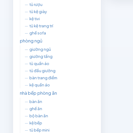
—
tủ rượu
—
tủ kệ giày
—
kệ tivi
—
tủ kệ trang trí
—
ghế sofa
phòng ngủ
—
giường ngủ
—
giường tầng
—
tủ quần áo
—
tủ đầu giường
—
bàn trang điểm
—
kệ quần áo
nhà bếp phòng ăn
—
bàn ăn
—
ghế ăn
—
bộ bàn ăn
—
kệ bếp
—
tủ bếp mini