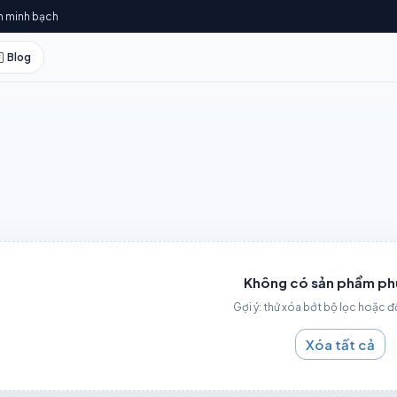
h minh bạch
Blog
Không có sản phẩm ph
Gợi ý: thử xóa bớt bộ lọc hoặc đ
Xóa tất cả