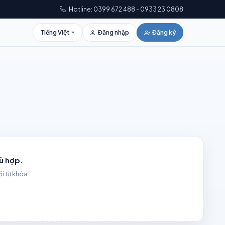
Hotline: 0399 672 488 - 0933 23 0808
Tiếng Việt
Đăng nhập
Đăng ký
ù hợp.
ổi từ khóa.