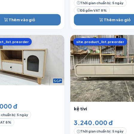
Thời gian chuẩn bị: 5 ngày
Đã gồm VAT 8%
Thêm vào giỏ
Thêm vào giỏ
ct_list.preorder
site.product_list.preorder
000 đ
kệ tivi
 chuẩn bị: 5 ngày
3.240.000 đ
VAT 8%
Thời gian chuẩn bị: 5 ngày