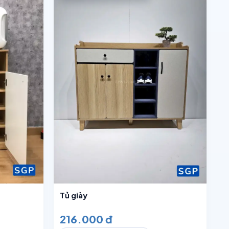
n
Luxury
Chờ sản xuất 1–3 ngày
Chữ U
Cong
Bo góc
navian
Industrial
Chờ sản xuất 5–7 ngày
Chờ sản xuất 10–15 ngày
Theo tiến độ dự án
Tủ giày
216.000 đ