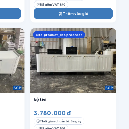
Đã gồm VAT 8%
Thêm vào giỏ
site.product_list.preorder
kệ tivi
3.780.000 đ
Thời gian chuẩn bị: 5 ngày
Đã gồm VAT 8%