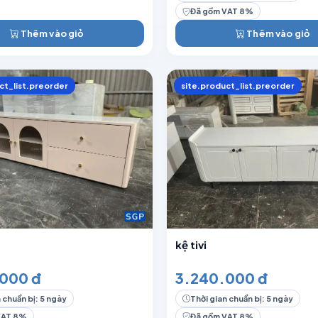
Đã gồm VAT 8%
Thêm vào giỏ
Thêm vào giỏ
ct_list.preorder
site.product_list.preorder
kệ tivi
000 đ
3.240.000 đ
 chuẩn bị: 5 ngày
Thời gian chuẩn bị: 5 ngày
VAT 8%
Đã gồm VAT 8%