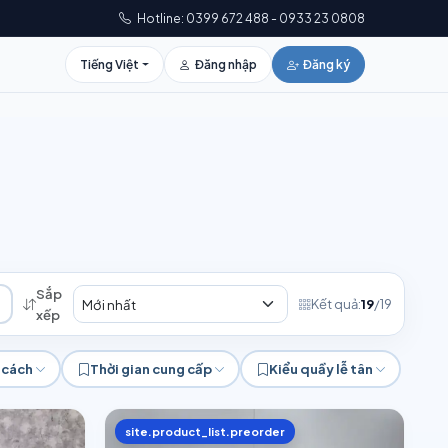
Hotline: 0399 672 488 - 0933 23 0808
Tiếng Việt
Đăng nhập
Đăng ký
Sắp
Kết quả:
19
/19
xếp
 cách
Thời gian cung cấp
Kiểu quầy lễ tân
site.product_list.preorder
nh
Hiện đại
Tất cả
Có sẵn
Tất cả
Thẳng
Chữ L