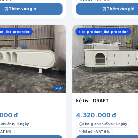
Thêm vào giỏ
Thêm vào giỏ
ct_list.preorder
site.product_list.preorder
kệ tivi- DRAFT
000 đ
4.320.000 đ
 chuẩn bị: 5 ngày
Thời gian chuẩn bị: 5 ngày
VAT 8%
Đã gồm VAT 8%