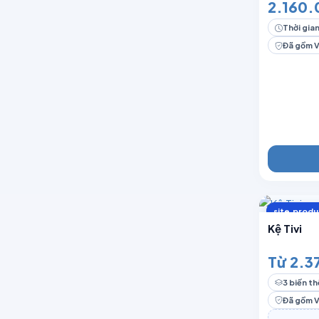
2.160.
Thời gian
Đã gồm 
site.produ
Kệ Tivi
Từ 2.3
3 biến th
Đã gồm 