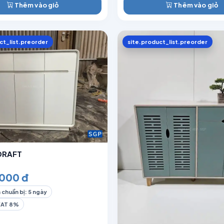
Thêm vào giỏ
Thêm vào giỏ
ct_list.preorder
site.product_list.preorder
 DRAFT
000 đ
 chuẩn bị: 5 ngày
VAT 8%