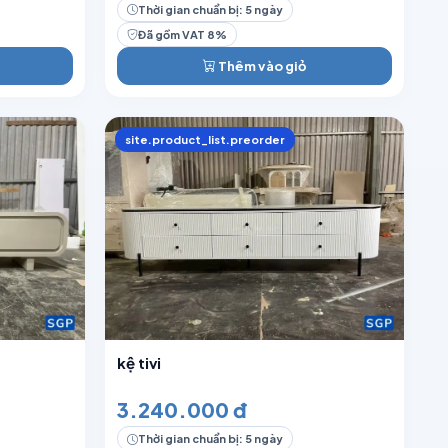
Thời gian chuẩn bị: 5 ngày
Đã gồm VAT 8%
Thêm vào giỏ
site.product_list.preorder
kệ tivi
3.240.000 đ
Thời gian chuẩn bị: 5 ngày