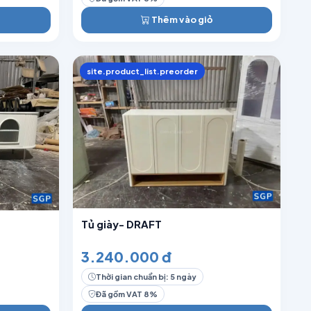
Thêm vào giỏ
site.product_list.preorder
Tủ giày- DRAFT
3.240.000 đ
Thời gian chuẩn bị: 5 ngày
Đã gồm VAT 8%