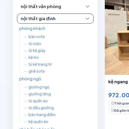
nội thất văn phòng
Đặt trước
Hết hàng
2 người
4 người
nội thất gia đình
5 người
6 người
phòng khách
8 người
10+ ngư
—
bàn sofa
—
tủ rượu
—
tủ kệ giày
—
kệ tivi
—
tủ kệ trang trí
—
ghế sofa
phòng ngủ
kệ ngang 
—
giường ngủ
972.00
—
giường tầng
—
tủ quần áo
Thời gian
—
tủ đầu giường
Đã gồm 
—
bàn trang điểm
—
kệ quần áo