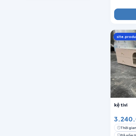
site.produ
kệ tivi
3.240.
Thời gian
Đã gồm 