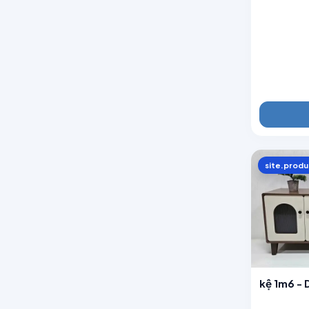
site.produ
kệ 1m6 -