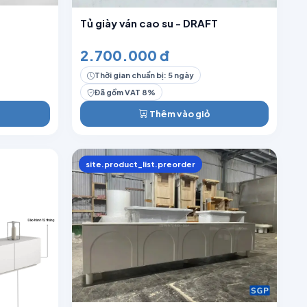
Tủ giày ván cao su - DRAFT
2.700.000 đ
Thời gian chuẩn bị: 5 ngày
Đã gồm VAT 8%
Thêm vào giỏ
site.product_list.preorder