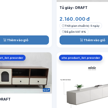
Tủ giày- DRAFT
2.160.000 đ
Thời gian chuẩn bị: 5 ngày
Đã gồm VAT 8%
Thêm vào giỏ
Thêm vào giỏ
ct_list.preorder
site.product_list.preorder
 DRAFT