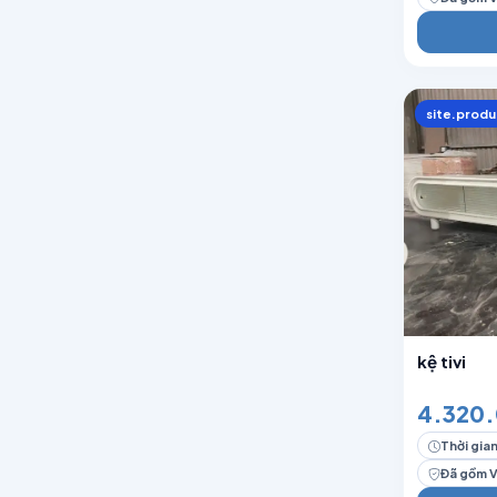
site.produ
kệ tivi
4.320.
Thời gian
Đã gồm 