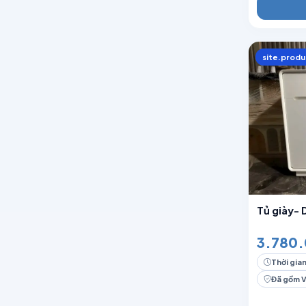
site.produ
Tủ giày-
3.780.
Thời gian
Đã gồm 