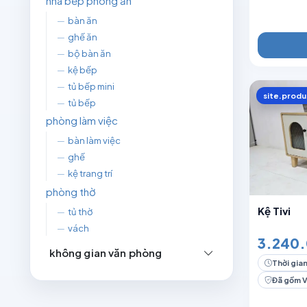
nhà bếp phòng ăn
—
bàn ăn
—
ghế ăn
—
bộ bàn ăn
—
kệ bếp
—
tủ bếp mini
site.produ
—
tủ bếp
phòng làm việc
—
bàn làm việc
—
ghế
—
kệ trang trí
phòng thờ
Kệ Tivi
—
tủ thờ
—
vách
3.240.
không gian văn phòng
Thời gian
Đã gồm 