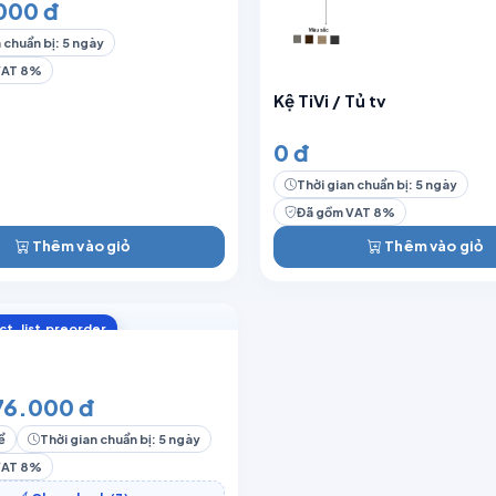
000 đ
 chuẩn bị: 5 ngày
VAT 8%
Kệ TiVi / Tủ tv
0 đ
Thời gian chuẩn bị: 5 ngày
Đã gồm VAT 8%
Thêm vào giỏ
Thêm vào giỏ
ct_list.preorder
76.000 đ
ể
Thời gian chuẩn bị: 5 ngày
VAT 8%