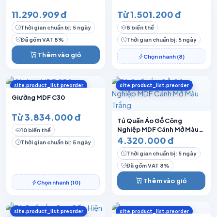
11.290.909 đ
Từ 1.501.200 đ
Thời gian chuẩn bị: 5 ngày
8 biến thể
Đã gồm VAT 8%
Thời gian chuẩn bị: 5 ngày
Thêm vào giỏ
Chọn nhanh (8)
site.product_list.preorder
site.product_list.preorder
Giường MDF C30
Từ 3.834.000 đ
Tủ Quần Áo Gỗ Công
Nghiệp MDF Cánh Mở Màu
10 biến thể
Trắng
4.320.000 đ
Thời gian chuẩn bị: 5 ngày
Thời gian chuẩn bị: 5 ngày
Đã gồm VAT 8%
Thêm vào giỏ
Chọn nhanh (10)
site.product_list.preorder
site.product_list.preorder