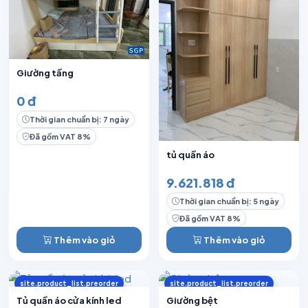
Giường tầng
0 đ
Thời gian chuẩn bị: 7 ngày
Đã gồm VAT 8%
tủ quần áo
9.621.818 đ
Thời gian chuẩn bị: 5 ngày
Đã gồm VAT 8%
Thêm vào giỏ
Thêm vào giỏ
site.product_list.preorder
site.product_list.preorder
Tủ quần áo cửa kính led
Giường bệt