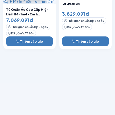
tu quan ao
Tủ Quần Áo Cao Cấp Hiện
3.829.091 đ
Đại H14 (1m4x2m &
1m6x2m)
7.069.091 đ
Thời gian chuẩn bị: 5 ngày
Thời gian chuẩn bị: 5 ngày
Đã gồm VAT 8%
Đã gồm VAT 8%
Thêm vào giỏ
Thêm vào giỏ