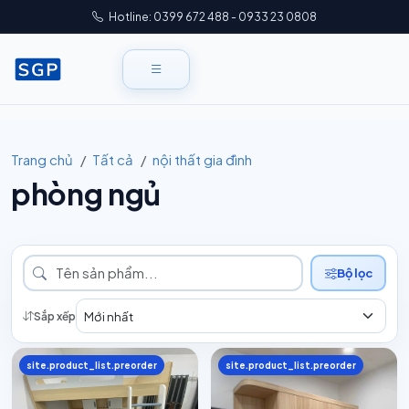
Hotline: 0399 672 488 - 0933 23 0808
Trang chủ
Tất cả
nội thất gia đình
phòng ngủ
Bộ lọc
Sắp xếp
site.product_list.preorder
site.product_list.preorder