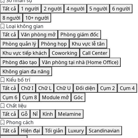
Số nhân sự
Tất cả
1 người
2 người
4 người
5 người
6 người
8 người
10+ người
Loại không gian
Tất cả
Văn phòng mở
Phòng giám đốc
Phòng quản lý
Phòng họp
Khu vực lễ tân
Khu vực tiếp khách
Coworking
Call Center
Phòng đào tạo
Văn phòng tại nhà (Home Office)
Không gian đa năng
Kiểu bố trí
Tất cả
Chữ I
Chữ L
Chữ U
Đối diện
Cụm 2
Cụm 4
Cụm 6
Cụm 8
Module mở
Góc
Chất liệu
Tất cả
Gỗ
Nỉ
Kính
Melamine
Phong cách
Tất cả
Hiện đại
Tối giản
Luxury
Scandinavian