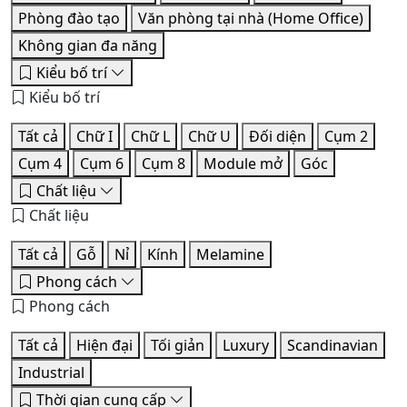
Phòng đào tạo
Văn phòng tại nhà (Home Office)
Không gian đa năng
Kiểu bố trí
Kiểu bố trí
Tất cả
Chữ I
Chữ L
Chữ U
Đối diện
Cụm 2
Cụm 4
Cụm 6
Cụm 8
Module mở
Góc
Chất liệu
Chất liệu
Tất cả
Gỗ
Nỉ
Kính
Melamine
Phong cách
Phong cách
Tất cả
Hiện đại
Tối giản
Luxury
Scandinavian
Industrial
Thời gian cung cấp