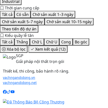
Industrial
Thời gian cung cấp
Tất cả
Có sẵn
Chờ sản xuất 1–3 ngày
Chờ sản xuất 5–7 ngày
Chờ sản xuất 10–15 ngày
Theo tiến độ dự án
Kiểu quầy lễ tân
Tất cả
Thẳng
Chữ L
Chữ U
Cong
Bo góc
Xóa bộ lọc
Xem kết quả (
12
)
SGP
Giải pháp nội thất trọn gói
Thiết kế, thi công, bảo hành rõ ràng.
vachngandidong.vn
vachngandidong.net