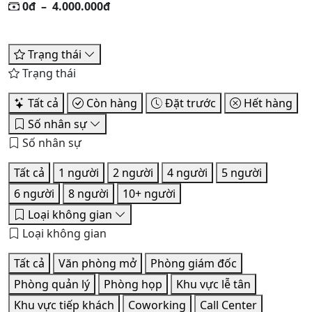
0đ
–
4.000.000đ
Trạng thái
Trạng thái
Tất cả
Còn hàng
Đặt trước
Hết hàng
Số nhân sự
Số nhân sự
Tất cả
1 người
2 người
4 người
5 người
6 người
8 người
10+ người
Loại không gian
Loại không gian
Tất cả
Văn phòng mở
Phòng giám đốc
Phòng quản lý
Phòng họp
Khu vực lễ tân
Khu vực tiếp khách
Coworking
Call Center